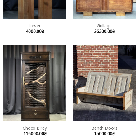
tower
Grillage
4000.00
₴
26300.00
₴
Choco Birdy
Bench Doors
116000.00
₴
15000.00
₴