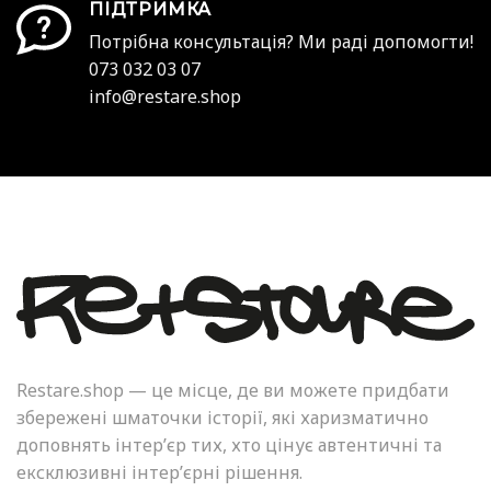
ПІДТРИМКА
Потрібна консультація? Ми раді допомогти!
073 032 03 07
info@restare.shop
Restare.shop — це місце, де ви можете придбати
збережені шматочки історії, які харизматично
доповнять інтер’єр тих, хто цінує автентичні та
ексклюзивні інтер’єрні рішення.