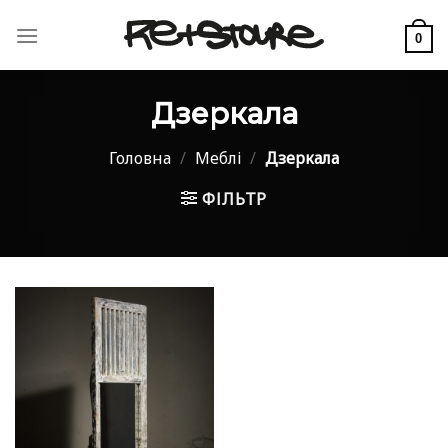
Skip
to
0
content
Дзеркала
Головна
/
Меблі
/
Дзеркала
ФІЛЬТР