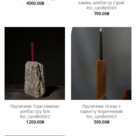
камінь алебастр Сірий
4300.00
₴
Rsr_candle0009
700.00
₴
Підсвічник Гори каменю
Підсвічник Оскар з
алебастру Білі
паркету Коричневий
Rsr_candle0002
Rsr_candle0003
1200.00
₴
500.00
₴