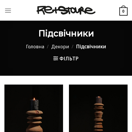
Skip
to
0
content
Підсвічники
Головна
/
Декори
/
Підсвічники
ФІЛЬТР