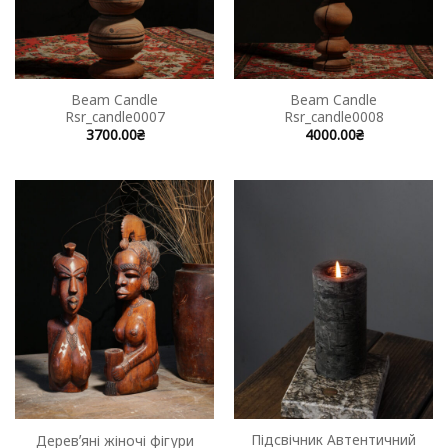
Beam Candle
Beam Candle
Rsr_candle0007
Rsr_candle0008
3700.00
₴
4000.00
₴
Підсвічник Автентичний
Деревʼяні жіночі фігури