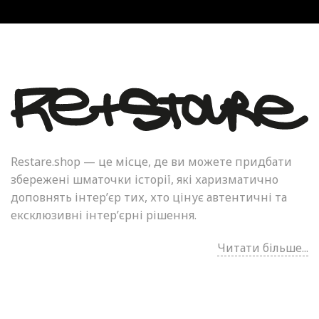
Restare.shop — це місце, де ви можете придбати
збережені шматочки історії, які харизматично
доповнять інтер’єр тих, хто цінує автентичні та
ексклюзивні інтер’єрні рішення.
Читати більше...