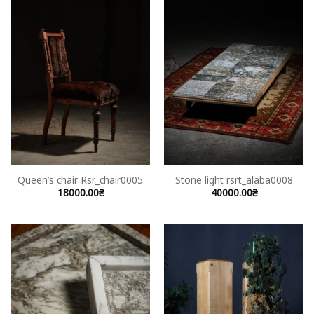
Queen’s chair Rsr_chair0005
Stone light rsrt_alaba0008
18000.00
₴
40000.00
₴