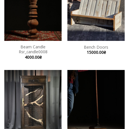
Beam Candle
Bench Doors
Rsr_candle0008
15000.00
₴
4000.00
₴