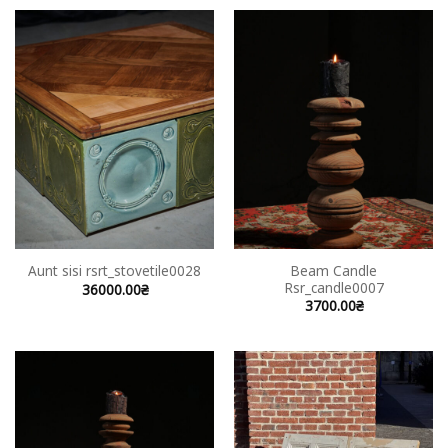
Beam Candle
Aunt sisi rsrt_stovetile0028
Rsr_candle0007
36000.00
₴
3700.00
₴