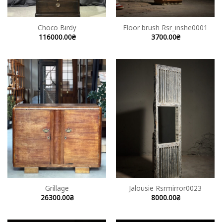
Choco Birdy
Floor brush Rsr_inshe0001
116000.00
₴
3700.00
₴
Grillage
Jalousie Rsrmirror0023
26300.00
₴
8000.00
₴