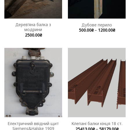
Дерев’яна балка з
Дубове перило
модрини
Price
500.00
₴
–
1200.00
₴
range:
Цей
2500.00
₴
500.00₴
товар
through
1200.00
має
кілька
варіантів.
Параметри
можна
вибрати
на
сторінці
товару
Електричний ввідний щит
Клепані балки кінця 18 ст.
Siemens&Halske 1909
Price
25413.00
₴
–
58179.00
₴