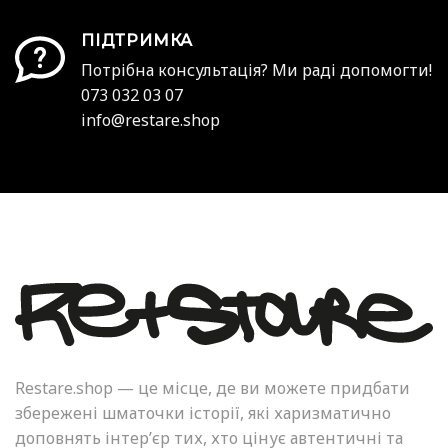
ПІДТРИМКА
Потрібна консультація? Ми раді допомогти!
073 032 03 07
info@restare.shop
Restare.shop — це місце, де ви можете придбати
збережені шматочки історії, які харизматично
доповнять інтер’єр тих, хто цінує автентичні та