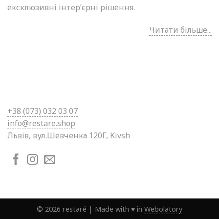
ексклюзивні інтер’єрні рішення.
Читати більше...
+38 (0
73) 032 03 07
info@restare.shop
Львів, вул.Шевченка 120Г, Kivsh
©
2026
restaré
|
Made with ♥ in
Webolatory