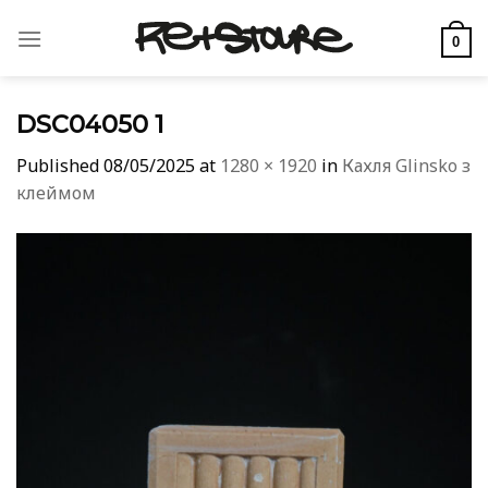
Skip
to
0
content
DSC04050 1
Published
08/05/2025
at
1280 × 1920
in
Кахля Glinsko з
клеймом