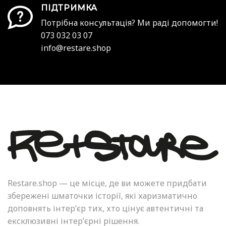
ПІДТРИМКА
Потрібна консультація? Ми раді допомогти!
073 032 03 07
info@restare.shop
Restare.shop — це місце, де ви можете придбати
збережені шматочки історії, які харизматично
доповнять інтер’єр тих, хто цінує автентичні та
ексклюзивні інтер’єрні рішення.