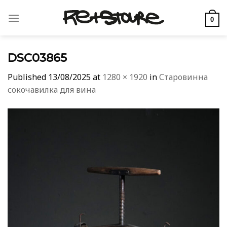
Skip
to
0
content
DSC03865
Published
13/08/2025
at
1280 × 1920
in
Старовинна
сокочавилка для вина