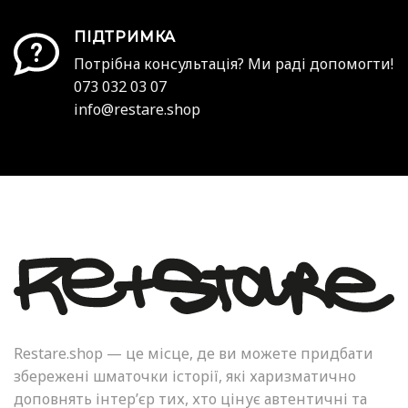
ПІДТРИМКА
Потрібна консультація? Ми раді допомогти!
073 032 03 07
info@restare.shop
Restare.shop — це місце, де ви можете придбати
збережені шматочки історії, які харизматично
доповнять інтер’єр тих, хто цінує автентичні та