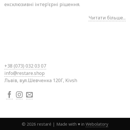
ексклюзивні інтер’єрні рішення.
Читати більше...
+38 (0
73) 032 03 07
info@restare.shop
Львів, вул.Шевченка 120Г, Kivsh
©
2026
restaré
|
Made with ♥ in
Webolatory