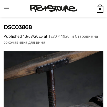
Skip
to
0
content
DSC03868
Published
13/08/2025
at
1280 × 1920
in
Старовинна
сокочавилка для вина