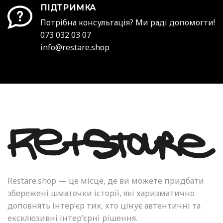
ПІДТРИМКА
Потрібна консультація? Ми раді допомогти!
073 032 03 07
info@restare.shop
Restare.shop — це місце, де ви можете придбати
збережені шматочки історії, які харизматично
доповнять інтер’єр тих, хто цінує автентичні та
ексклюзивні інтер’єрні рішення.