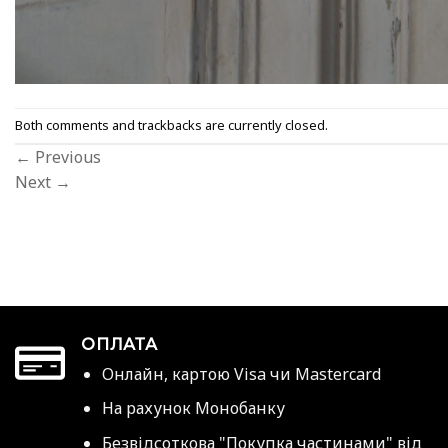
Both comments and trackbacks are currently closed.
←
Previous
Next
→
ОПЛАТА
Онлайн, картою Visa чи Mastercard
На рахунок Монобанку
Безвідсоткова "Покупка частинами" від