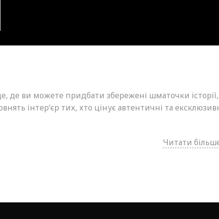
це, де ви можете придбати збережені шматочки історії,
внять інтер’єр тих, хто цінує автентичні та ексклюзив
Читати більше.