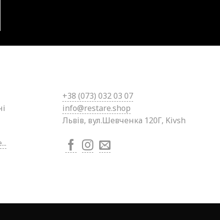
+38 (0
73) 032 03 07
ні
info@restare.shop
Львів, вул.Шевченка 120Г, Kivsh
..