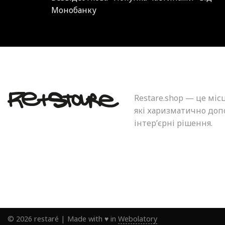
Монобанку
Restare.shop — це міс
які харизматично допо
інтер’єрні рішення.
©
2026
restaré
|
Made with ♥ in
Webolatory