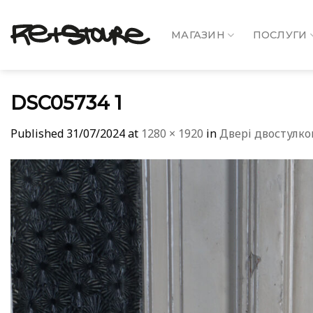
Skip
to
МАГАЗИН
ПОСЛУГИ
content
DSC05734 1
Published
31/07/2024
at
1280 × 1920
in
Двері двостулко