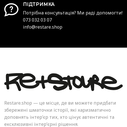
ПІДТРИМКА
Потрібна консультація? Ми раді допомогти!
073 032 03 07
info@restare.shop
Restare.shop — це місце, де ви можете придбати
збережені шматочки історії, які харизматично
доповнять інтер’єр тих, хто цінує автентичні та
ексклюзивні інтер’єрні рішення.