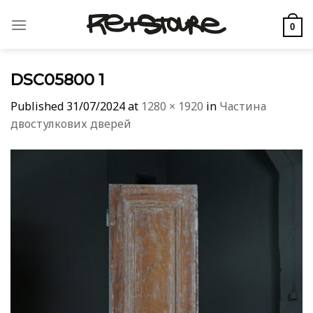
Skip
to
0
content
DSC05800 1
Published
31/07/2024
at
1280 × 1920
in
Частина
двостулкових дверей