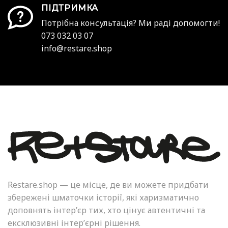
ПІДТРИМКА
Потрібна консультація? Ми раді допомогти!
073 032 03 07
info@restare.shop
Restare.shop — це місце, де ви можете придбати
збережені шматочки історії, які харизматично
доповнять інтер’єр тих, хто цінує автентичні та
ексклюзивні інтер’єрні рішення.