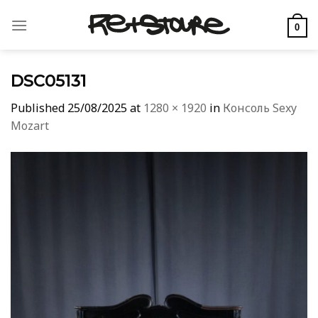
Skip
to
0
content
DSC05131
Published
25/08/2025
at
1280 × 1920
in
Консоль Sexy
Mozart