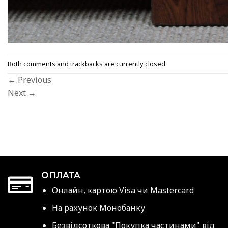
Both comments and trackbacks are currently closed.
←
Previous
Next
→
ОПЛАТА
Онлайн, картою Visa чи Mastercard
На рахунок Монобанку
Безвідсоткова "Покупка частинами" від