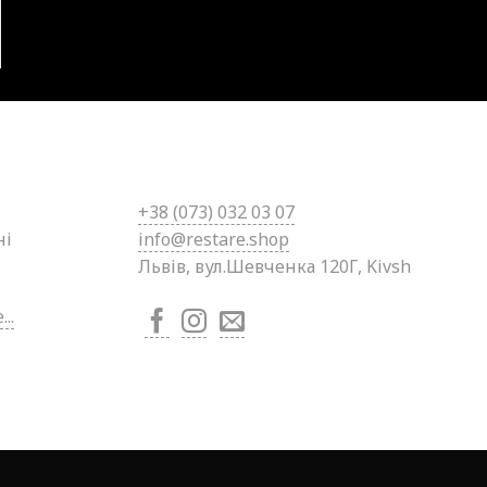
+38 (0
73) 032 03 07
ні
info@restare.shop
Львів, вул.Шевченка 120Г, Kivsh
..