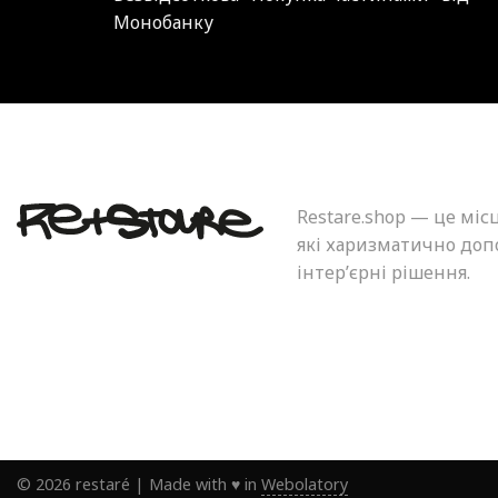
Монобанку
Restare.shop — це міс
які харизматично допо
інтер’єрні рішення.
©
2026
restaré
|
Made with ♥ in
Webolatory