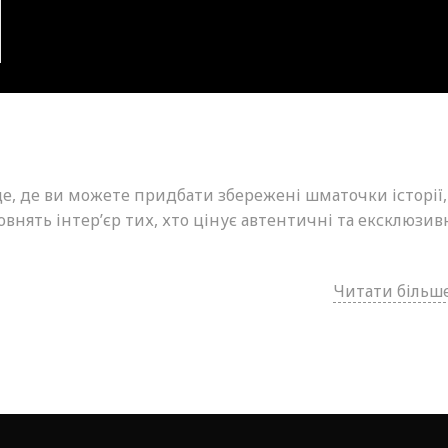
це, де ви можете придбати збережені шматочки історії,
внять інтер’єр тих, хто цінує автентичні та ексклюзив
Читати більше.