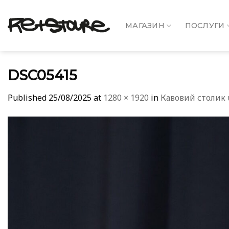
Skip
to
МАГАЗИН
ПОСЛУГИ
content
DSC05415
Published
25/08/2025
at
1280 × 1920
in
Кавовий столик u