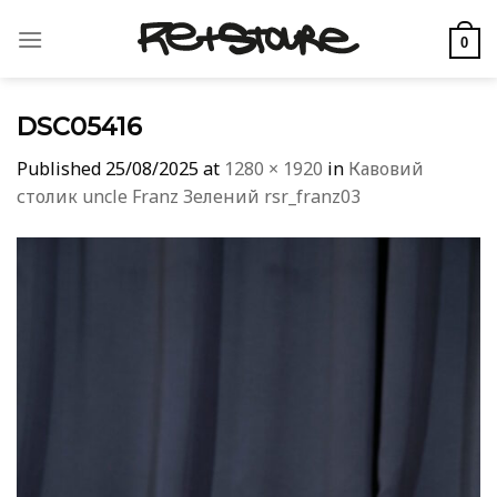
Skip
to
0
content
DSC05416
Published
25/08/2025
at
1280 × 1920
in
Кавовий
столик uncle Franz Зелений rsr_franz03