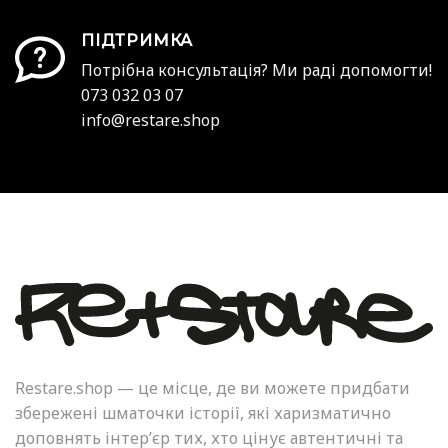
ПІДТРИМКА
Потрібна консультація? Ми раді допомогти!
073 032 03 07
info@restare.shop
Restare.shop — це місце, де ви можете придбати
збережені шматочки історії, які харизматично
доповнять інтер’єр тих, хто цінує автентичні та