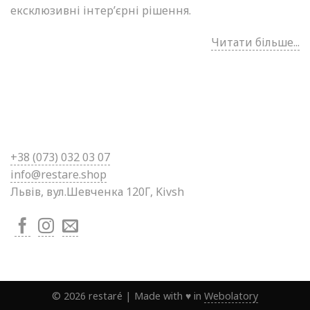
ексклюзивні інтер’єрні рішення.
Читати більше...
+38 (0
73) 032 03 07
info@restare.shop
Львів, вул.Шевченка 120Г, Kivsh
©
2026
restaré
|
Made with ♥ in
Webolatory