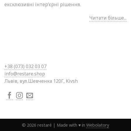
ексклюзивні інтер’єрні рішення.
Читати більше...
+38 (0
73) 032 03 07
info@restare.shop
Львів, вул.Шевченка 120Г, Kivsh
©
2026
restaré
|
Made with ♥ in
Webolatory