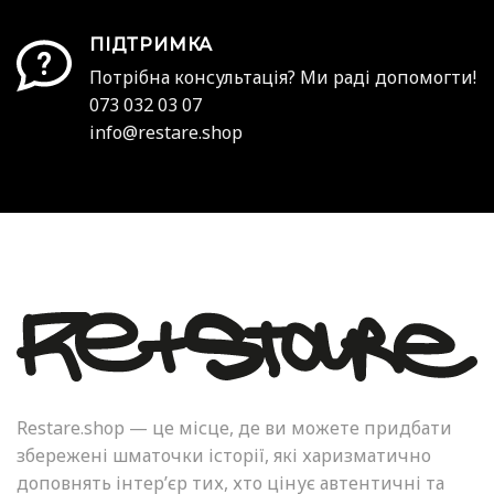
ПІДТРИМКА
Потрібна консультація? Ми раді допомогти!
073 032 03 07
info@restare.shop
Restare.shop — це місце, де ви можете придбати
збережені шматочки історії, які харизматично
доповнять інтер’єр тих, хто цінує автентичні та