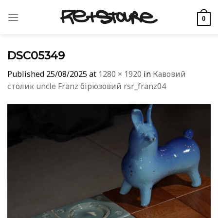
Skip
to
0
content
DSC05349
Published
25/08/2025
at
1280 × 1920
in
Кавовий
столик uncle Franz бірюзовий rsr_franz04