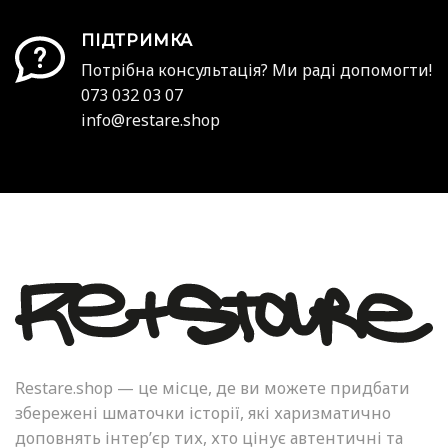
ПІДТРИМКА
Потрібна консультація? Ми раді допомогти!
073 032 03 07
info@restare.shop
Restare.shop — це місце, де ви можете придбати
збережені шматочки історії, які харизматично
доповнять інтер’єр тих, хто цінує автентичні та