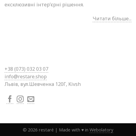
ексклюзивні інтер’єрні рішення.
Читати більше...
+38 (0
73) 032 03 07
info@restare.shop
Львів, вул.Шевченка 120Г, Kivsh
©
2026
restaré
|
Made with ♥ in
Webolatory