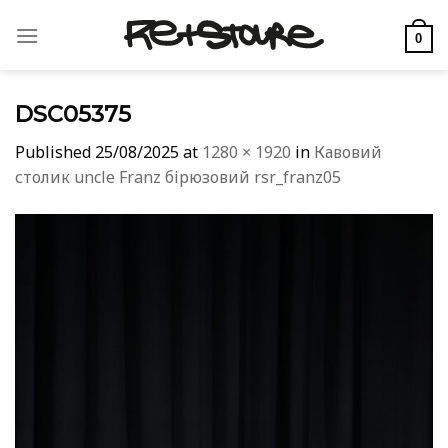
Skip
to
0
content
DSC05375
Published
25/08/2025
at
1280 × 1920
in
Кавовий
столик uncle Franz бірюзовий rsr_franz05