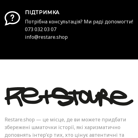
ПІДТРИМКА
Потрібна консультація? Ми раді допомогти!
073 032 03 07
info@restare.shop
Restare.shop — це місце, де ви можете придбати
збережені шматочки історії, які харизматично
доповнять інтер’єр тих, хто цінує автентичні та