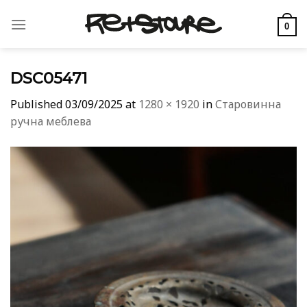
Skip
to
0
content
DSC05471
Published
03/09/2025
at
1280 × 1920
in
Старовинна
ручна меблева