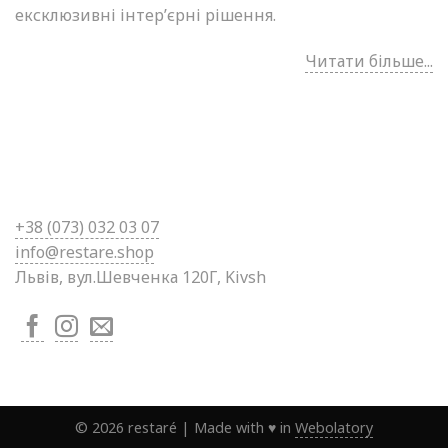
ексклюзивні інтер’єрні рішення.
Читати більше...
+38 (0
73) 032 03 07
info@restare.shop
Львів, вул.Шевченка 120Г, Kivsh
©
2026
restaré
|
Made with ♥ in
Webolatory