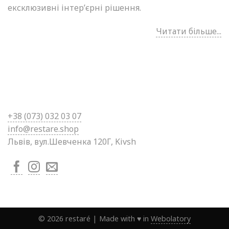
ексклюзивні інтер’єрні рішення.
Читати більше...
+38 (0
73) 032 03 07
info@restare.shop
Львів, вул.Шевченка 120Г, Kivsh
©
2026
restaré
|
Made with ♥ in
Webolatory