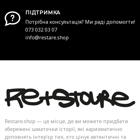
ПІДТРИМКА
Потрібна консультація? Ми раді допомогти!
073 032 03 07
info@restare.shop
Restare.shop — це місце, де ви можете придбати
збережені шматочки історії, які харизматично
доповнять інтер’єр тих, хто цінує автентичні та