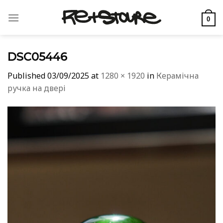
Skip
to
0
content
DSC05446
Published
03/09/2025
at
1280 × 1920
in
Керамічна
ручка на двері