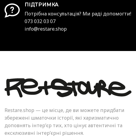
ПІДТРИМКА
Потрібна консультація? Ми раді допомогти!
073 032 03 07
info@restare.shop
Restare.shop — це місце, де ви можете придбати
збережені шматочки історії, які харизматично
доповнять інтер’єр тих, хто цінує автентичні та
ексклюзивні інтер’єрні рішення.