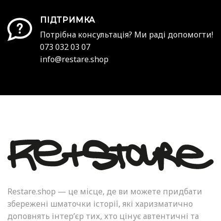
ПІДТРИМКА
Потрібна консультація? Ми раді допомогти!
073 032 03 07
info@restare.shop
Restare.shop — це місце, де ви можете придбати
збережені шматочки історії, які харизматично
доповнять інтер’єр тих, хто цінує автентичні та