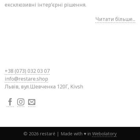
ексклюзивні інтер’єрні рішення.
Читати більше...
+38 (0
73) 032 03 07
info@restare.shop
Львів, вул.Шевченка 120Г, Kivsh
©
2026
restaré
|
Made with ♥ in
Webolatory