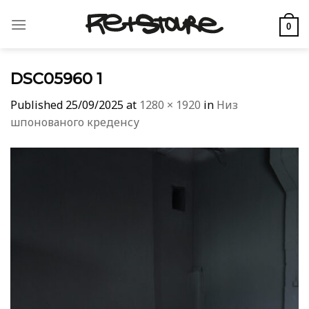
Skip
to
0
content
DSC05960 1
Published
25/09/2025
at
1280 × 1920
in
Низ
шпонованого креденсу