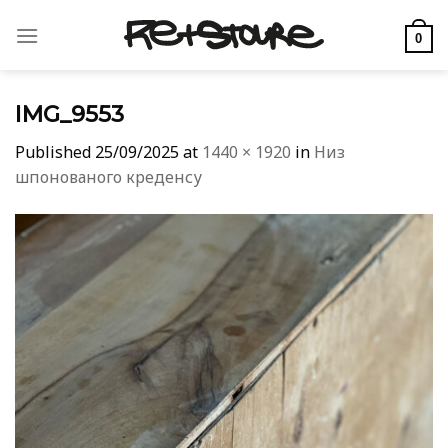
Skip
to
0
content
IMG_9553
Published
25/09/2025
at
1440 × 1920
in
Низ
шпонованого креденсу