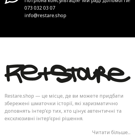
Потрібна консультація? Ми раді допомогти!
073 032 03 07
info@restare.shop
Restare.shop — це місце, де ви можете придбати
збережені шматочки історії, які харизматично
доповнять інтер’єр тих, хто цінує автентичні та
ексклюзивні інтер’єрні рішення.
Читати більше...