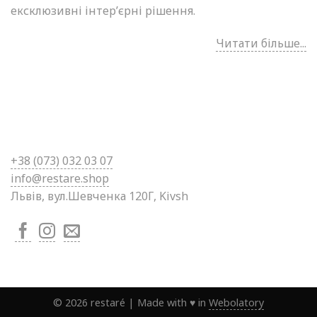
ексклюзивні інтер’єрні рішення.
Читати більше...
+38 (0
73) 032 03 07
info@restare.shop
Львів, вул.Шевченка 120Г, Kivsh
©
2026
restaré
|
Made with ♥ in
Webolatory