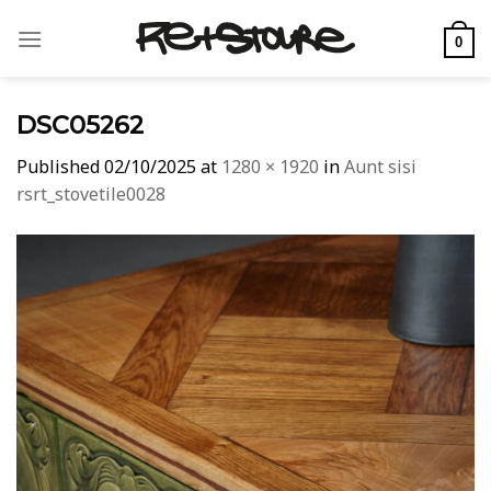
Skip
to
0
content
DSC05262
Published
02/10/2025
at
1280 × 1920
in
Aunt sisi
rsrt_stovetile0028