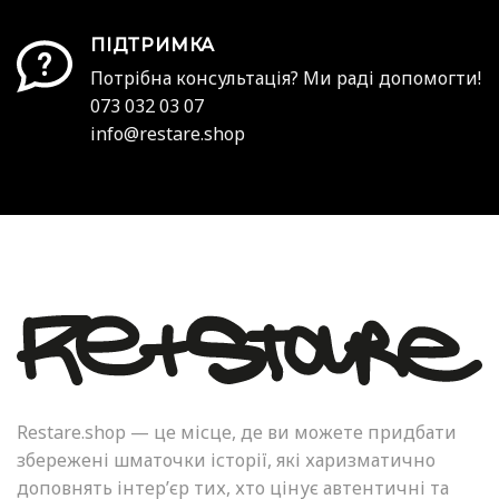
ПІДТРИМКА
Потрібна консультація? Ми раді допомогти!
073 032 03 07
info@restare.shop
Restare.shop — це місце, де ви можете придбати
збережені шматочки історії, які харизматично
доповнять інтер’єр тих, хто цінує автентичні та