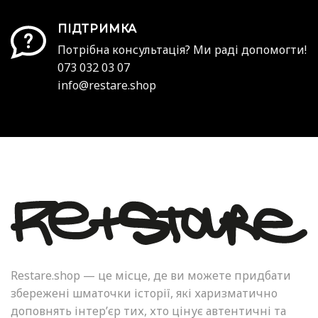
ПІДТРИМКА
Потрібна консультація? Ми раді допомогти!
073 032 03 07
info@restare.shop
Restare.shop — це місце, де ви можете придбати
збережені шматочки історії, які харизматично
доповнять інтер’єр тих, хто цінує автентичні та