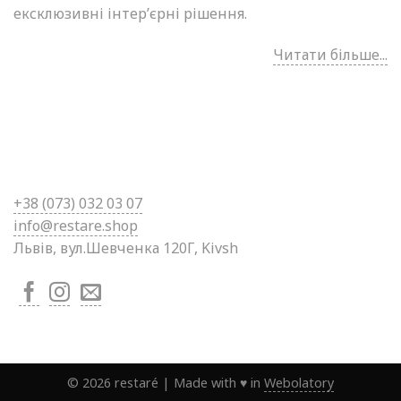
ексклюзивні інтер’єрні рішення.
Читати більше...
+38 (0
73) 032 03 07
info@restare.shop
Львів, вул.Шевченка 120Г, Kivsh
©
2026
restaré
|
Made with ♥ in
Webolatory