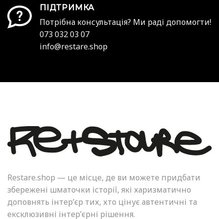
ПІДТРИМКА
Потрібна консультація? Ми раді допомогти!
073 032 03 07
info@restare.shop
Restare.shop — це місце, де ви можете придбати
збережені шматочки історії, які харизматично
доповнять інтер’єр тих, хто цінує автентичні та
ексклюзивні інтер’єрні рішення.