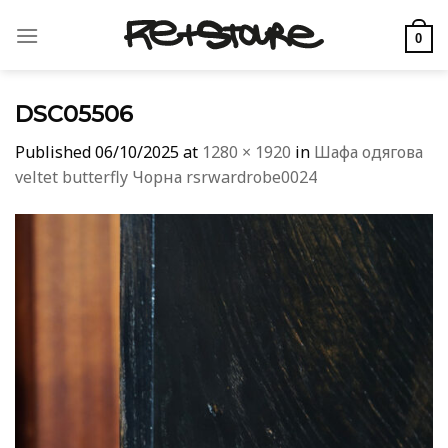
Skip
to
0
content
DSC05506
Published
06/10/2025
at
1280 × 1920
in
Шафа одягова
veltet butterfly Чорна rsrwardrobe0024