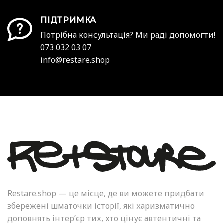
ПІДТРИМКА
Потрібна консультація? Ми раді допомогти!
073 032 03 07
info@restare.shop
Restare.shop — це місце, де ви можете придбати
збережені шматочки історії, які харизматично
доповнять інтер’єр тих, хто цінує автентичні та