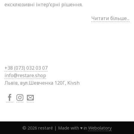
ексклюзивні інтер’єрні рішення.
Читати більше...
+38 (0
73) 032 03 07
info@restare.shop
Львів, вул.Шевченка 120Г, Kivsh
©
2026
restaré
|
Made with ♥ in
Webolatory