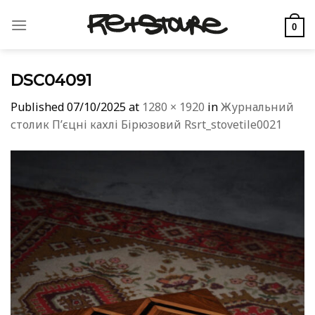
Skip
to
0
content
DSC04091
Published
07/10/2025
at
1280 × 1920
in
Журнальний
столик Пʼєцні кахлі Бірюзовий Rsrt_stovetile0021