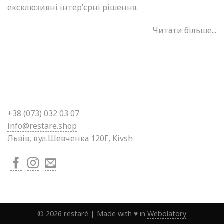
ексклюзивні інтер’єрні рішення.
Читати більше...
+38 (0
73) 032 03 07
info@restare.shop
Львів, вул.Шевченка 120Г, Kivsh
©
2026
restaré
|
Made with ♥ in
Webolatory