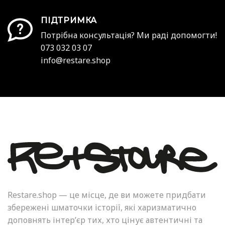
ПІДТРИМКА
Потрібна консультація? Ми раді допомогти!
073 032 03 07
info@restare.shop
Restare.shop — це місце, де ви можете придбати
збережені шматочки історії, які харизматично
доповнять інтер’єр тих, хто цінує автентичні та