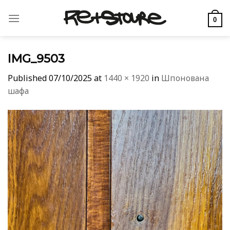
Skip
to
0
content
IMG_9503
Published
07/10/2025
at
1440 × 1920
in
Шпонована
шафа