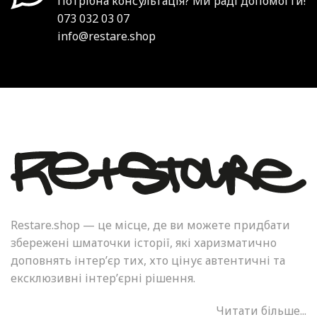
Потрібна консультація? Ми раді допомогти!
073 032 03 07
info@restare.shop
Restare.shop — це місце, де ви можете придбати
збережені шматочки історії, які харизматично
доповнять інтер’єр тих, хто цінує автентичні та
ексклюзивні інтер’єрні рішення.
Читати більше...