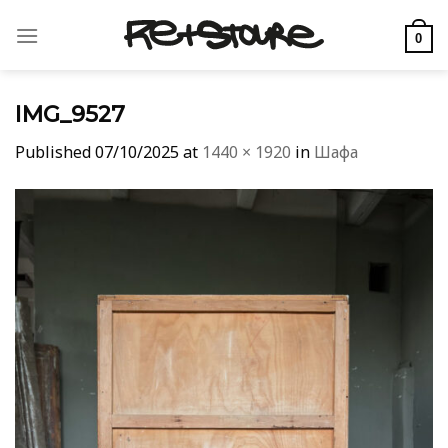
Skip
to
0
content
IMG_9527
Published
07/10/2025
at
1440 × 1920
in
Шафа