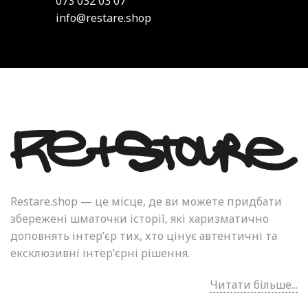
073 032 03 07
info@restare.shop
Restare.shop — це місце, де ви можете придбати
збережені шматочки історії, які харизматично
доповнять інтер’єр тих, хто цінує автентичні та
ексклюзивні інтер’єрні рішення.
Читати більше...