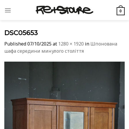
Skip
to
0
content
DSC05653
Published
07/10/2025
at
1280 × 1920
in
Шпонована
шафа середини минулого століття