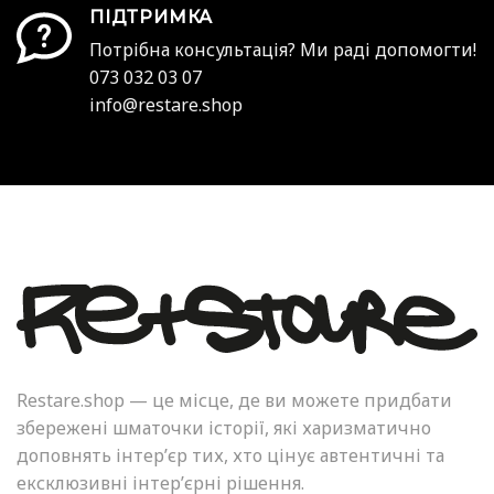
ПІДТРИМКА
Потрібна консультація? Ми раді допомогти!
073 032 03 07
info@restare.shop
Restare.shop — це місце, де ви можете придбати
збережені шматочки історії, які харизматично
доповнять інтер’єр тих, хто цінує автентичні та
ексклюзивні інтер’єрні рішення.