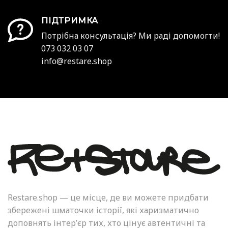
ПІДТРИМКА
Потрібна консультація? Ми раді допомогти!
073 032 03 07
info@restare.shop
Restare.shop — це місце, де ви можете придбати
збережені шматочки історії, які харизматично
доповнять інтер’єр тих, хто цінує автентичні та