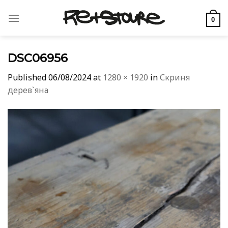
Skip
to
0
content
DSC06956
Published
06/08/2024
at
1280 × 1920
in
Скриня
дерев`яна