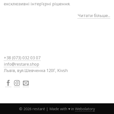
ексклюзивні інтер’єрні рішення.
Читати більше...
+38 (0
73) 032 03 07
info@restare.shop
Львів, вул.Шевченка 120Г, Kivsh
©
2026
restaré
|
Made with ♥ in
Webolatory