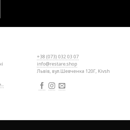
+38 (0
73) 032 03 07
ні
info@restare.shop
Львів, вул.Шевченка 120Г, Kivsh
..