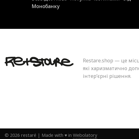
Монобанку
Restare.shop — це міс
які харизматично допо
інтер’єрні рішення.
©
2026
restaré
|
Made with ♥ in
Webolatory