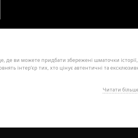
це, де ви можете придбати збережені шматочки історії,
внять інтер’єр тих, хто цінує автентичні та ексклюзив
Читати більше.