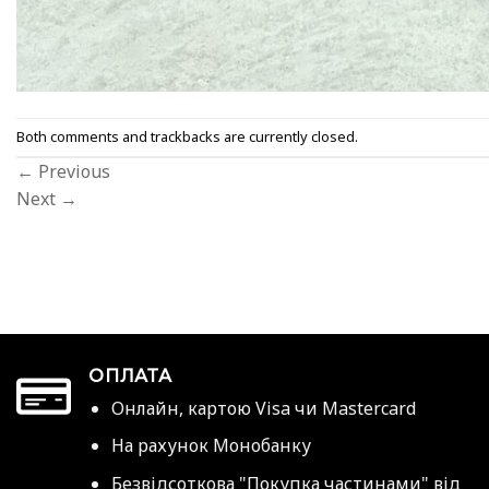
Both comments and trackbacks are currently closed.
←
Previous
Next
→
ОПЛАТА
Онлайн, картою Visa чи Mastercard
На рахунок Монобанку
Безвідсоткова "Покупка частинами" від