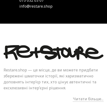
073 032 03 07
info@restare.shop
Restare.shop — це місце, де ви можете придбати
збережені шматочки історії, які харизматично
доповнять інтер’єр тих, хто цінує автентичні та
ексклюзивні інтер’єрні рішення.
Читати більше...