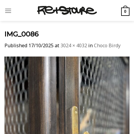
Skip
to
0
content
IMG_0086
Published
17/10/2025
at
3024 × 4032
in
Choco Birdy