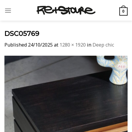
Skip
to
0
content
DSC05769
Published
24/10/2025
at
1280 × 1920
in
Deep chic