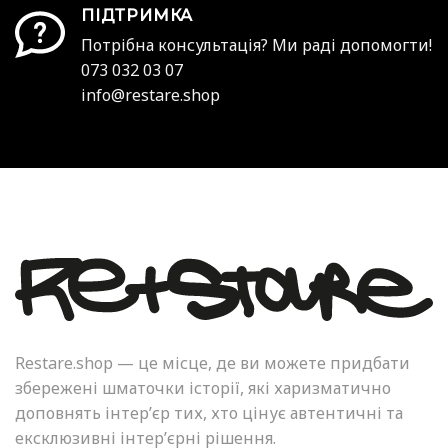
ПІДТРИМКА
Потрібна консультація? Ми раді допомогти!
073 032 03 07
info@restare.shop
Restare.shop — це місце, де ви можете придбати
збережені шматочки історії, які харизматично
доповнять інтер’єр тих, хто цінує автентичні та
ексклюзивні інтер’єрні рішення.