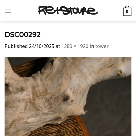
Skip
to
0
content
DSC00292
Published
24/10/2025
at
1280 × 1920
in
tower