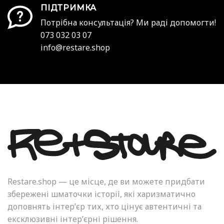
ПІДТРИМКА
Потрібна консультація? Ми раді допомогти!
073 032 03 07
info@restare.shop
Restare.shop — це місце, де ви можете придбати
збережені шматочки історії, які харизматично
доповнять інтер’єр тих, хто цінує автентичні та
ексклюзивні інтер’єрні рішення.