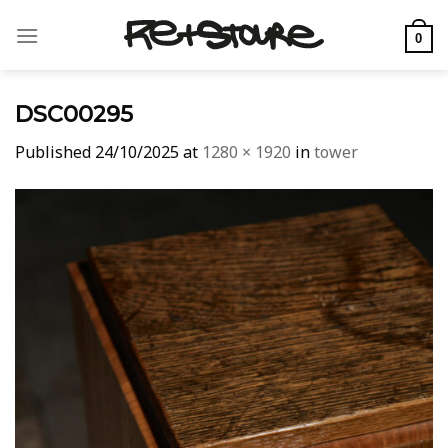
Skip
to
0
content
DSC00295
Published
24/10/2025
at
1280 × 1920
in
tower