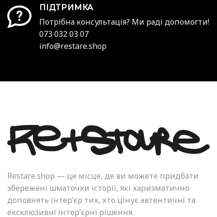
ПІДТРИМКА
Потрібна консультація? Ми раді допомогти!
073 032 03 07
info@restare.shop
Restare.shop — це місце, де ви можете придбати
збережені шматочки історії, які харизматично
доповнять інтер’єр тих, хто цінує автентичні та
ексклюзивні інтер’єрні рішення.