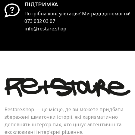
ПІДТРИМКА
Потрібна консультація? Ми раді допомогти!
073 032 03 07
info@restare.shop
Restare.shop — це місце, де ви можете придбати
збережені шматочки історії, які харизматично
доповнять інтер’єр тих, хто цінує автентичні та
ексклюзивні інтер’єрні рішення.