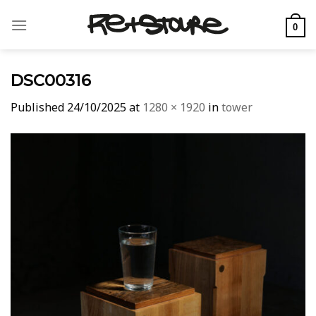
Skip
to
0
content
DSC00316
Published
24/10/2025
at
1280 × 1920
in
tower