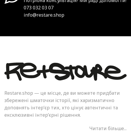
Потрібна консультація? Ми раді допомогти!
073 032 03 07
info@restare.shop
Restare.shop — це місце, де ви можете придбати
збережені шматочки історії, які харизматично
доповнять інтер’єр тих, хто цінує автентичні та
ексклюзивні інтер’єрні рішення.
Читати більше...