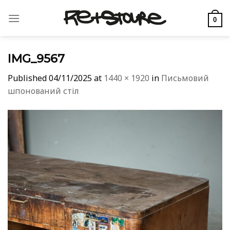
Skip
to
0
content
IMG_9567
Published
04/11/2025
at
1440 × 1920
in
Письмовий
шпонований стіл