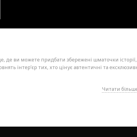
це, де ви можете придбати збережені шматочки історії,
внять інтер’єр тих, хто цінує автентичні та ексклюзив
Читати більше.