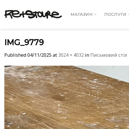
Skip
to
МАГАЗИН
ПОСЛУГИ
content
IMG_9779
Published
04/11/2025
at
3024 × 4032
in
Письмовий стіл