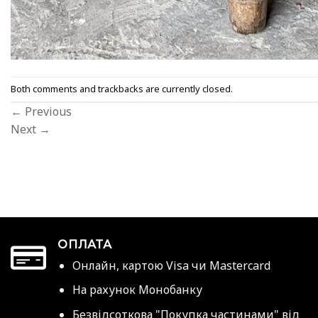
Both comments and trackbacks are currently closed.
←
Previous
Next
→
ОПЛАТА
Онлайн, картою Visa чи Mastercard
На рахунок Монобанку
Безвідсоткова "Покупка частинами" від