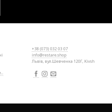
+38 (0
73) 032 03 07
ні
info@restare.shop
Львів, вул.Шевченка 120Г, Kivsh
..