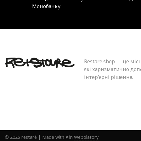
Монобанку
Restare.shop — це міс
які харизматично допо
інтер’єрні рішення.
©
2026
restaré
|
Made with ♥ in
Webolatory