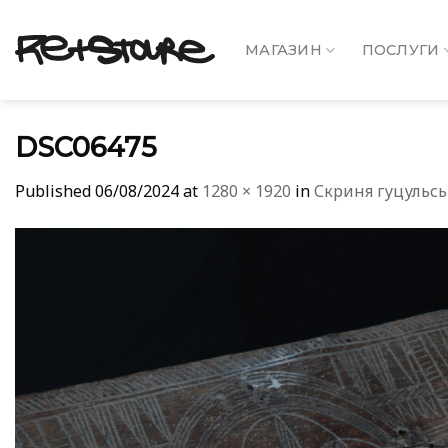
Skip
to
МАГАЗИН
ПОСЛУГИ
content
DSC06475
Published
06/08/2024
at
1280 × 1920
in
Скриня гуцульсь