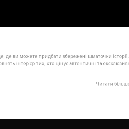
це, де ви можете придбати збережені шматочки історії,
внять інтер’єр тих, хто цінує автентичні та ексклюзив
Читати більше.