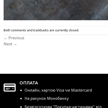
Both comments and trackbacks are currently closed.
←
Previous
Next
→
ОПЛАТА
Онлайн, картою Visa чи Mastercard
На рахунок Монобанку
Безвідсоткова "Покупка частинами" від