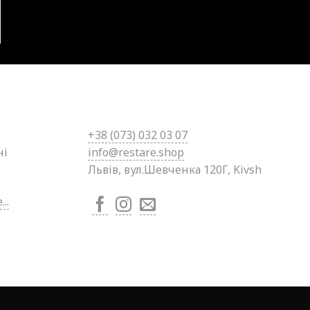
+38 (0
73) 032 03 07
ні
info@restare.shop
Львів, вул.Шевченка 120Г, Kivsh
..