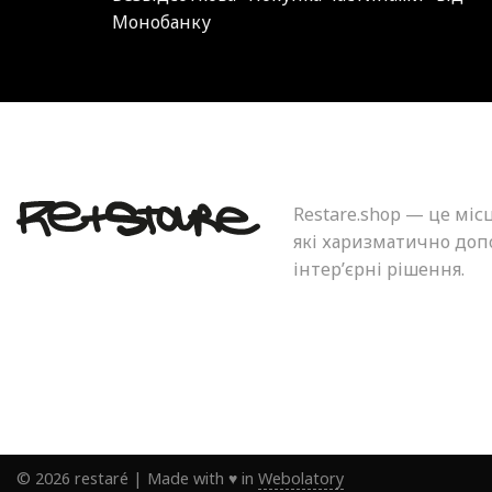
Монобанку
Restare.shop — це міс
які харизматично допо
інтер’єрні рішення.
©
2026
restaré
|
Made with ♥ in
Webolatory