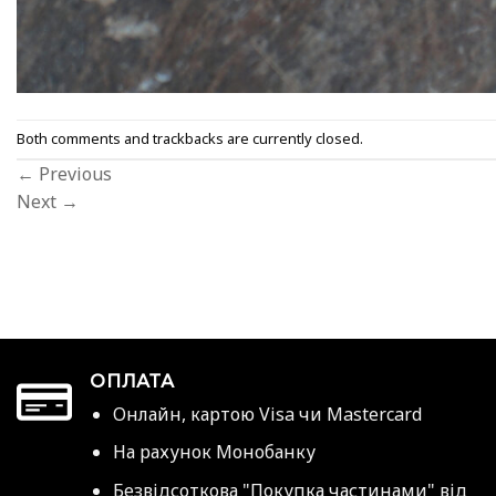
Both comments and trackbacks are currently closed.
←
Previous
Next
→
ОПЛАТА
Онлайн, картою Visa чи Mastercard
На рахунок Монобанку
Безвідсоткова "Покупка частинами" від