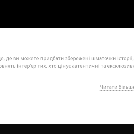
це, де ви можете придбати збережені шматочки історії,
внять інтер’єр тих, хто цінує автентичні та ексклюзив
Читати більше.