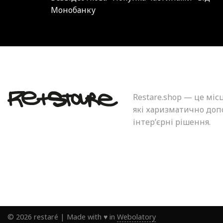
Монобанку
Restare.shop — це міс
які харизматично допо
інтер’єрні рішення.
©
2026
restaré
|
Made with ♥ in
Webolatory