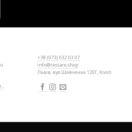
+38 (0
73) 032 03 07
ні
info@restare.shop
Львів, вул.Шевченка 120Г, Kivsh
..