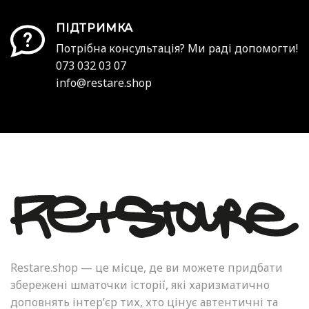
ПІДТРИМКА
Потрібна консультація? Ми раді допомогти!
073 032 03 07
info@restare.shop
Restare.shop — це місце, де ви можете придбати
збережені шматочки історії, які харизматично
доповнять інтер’єр тих, хто цінує автентичні та