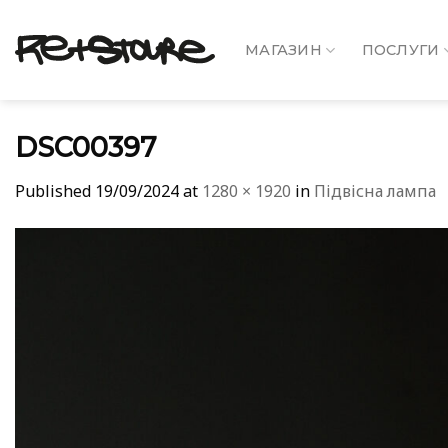
Skip
to
МАГАЗИН
ПОСЛУГИ
content
DSC00397
Published
19/09/2024
at
1280 × 1920
in
Підвісна лампа