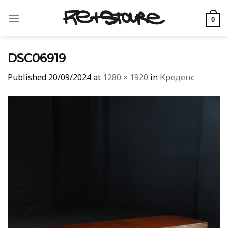
Skip
to
0
content
DSC06919
Published
20/09/2024
at
1280 × 1920
in
Креденс