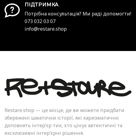
ПІДТРИМКА
Потрібна консультація? Ми раді допомогти!
073 032 03 07
info@restare.shop
Restare.shop — це місце, де ви можете придбати
збережені шматочки історії, які харизматично
доповнять інтер’єр тих, хто цінує автентичні та
ексклюзивні інтер’єрні рішення.