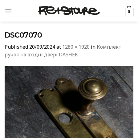
Skip
to
0
content
DSC07070
Published
20/09/2024
at
1280 × 1920
in
Комплект
ручок на вхідні двері DASHEK