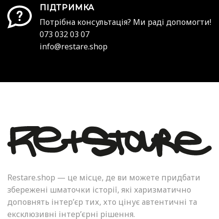
ПІДТРИМКА
Потрібна консультація? Ми раді допомогти!
073 032 03 07
info@restare.shop
Restare.shop — це місце, де ви можете придбати
збережені шматочки історії, які харизматично
доповнять інтер’єр тих, хто цінує автентичні та
ексклюзивні інтер’єрні рішення.