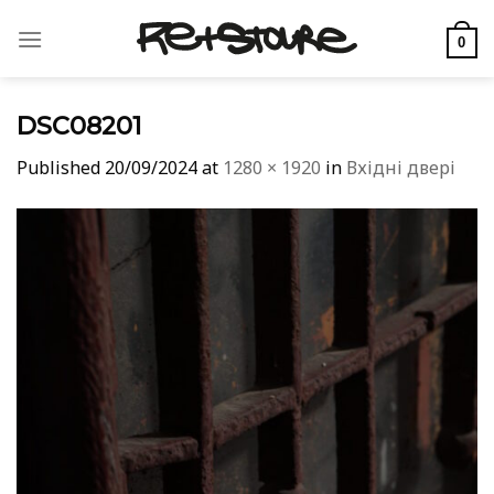
Skip
to
0
content
DSC08201
Published
20/09/2024
at
1280 × 1920
in
Вхідні двері