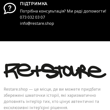
ПІДТРИМКА
Потрібна консультація? Ми раді допомогти!
073 032 03 07
info@restare.shop
Restare.shop — це місце, де ви можете придбати
збережені шматочки історії, які харизматично
доповнять інтер’єр тих, хто цінує автентичні та
ексклюзивні інтер’єрні рішення.