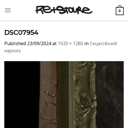
Skip
to
0
content
DSC07954
Published
23/09/2024
at
1920 × 1280
in
Сецесійний
карниз