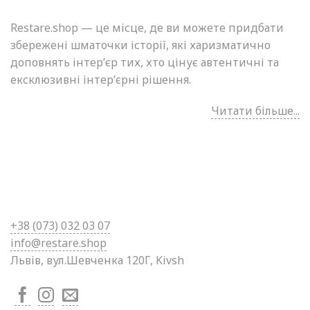
Restare.shop — це місце, де ви можете придбати
збережені шматочки історії, які харизматично
доповнять інтер’єр тих, хто цінує автентичні та
ексклюзивні інтер’єрні рішення.
Читати більше...
+38 (0
73) 032 03 07
info@restare.shop
Львів, вул.Шевченка 120Г, Kivsh