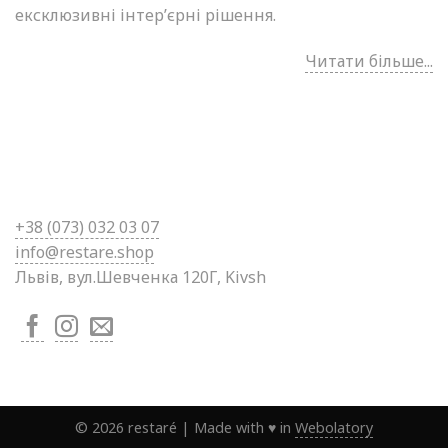
ексклюзивні інтер’єрні рішення.
Читати більше...
+38 (0
73) 032 03 07
info@restare.shop
Львів, вул.Шевченка 120Г, Kivsh
©
2026
restaré
|
Made with ♥ in
Webolatory