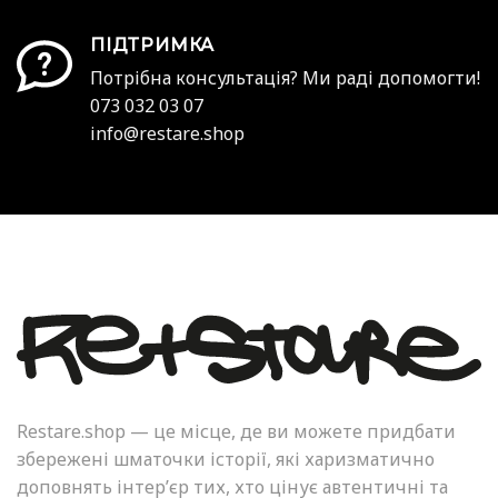
ПІДТРИМКА
Потрібна консультація? Ми раді допомогти!
073 032 03 07
info@restare.shop
Restare.shop — це місце, де ви можете придбати
збережені шматочки історії, які харизматично
доповнять інтер’єр тих, хто цінує автентичні та