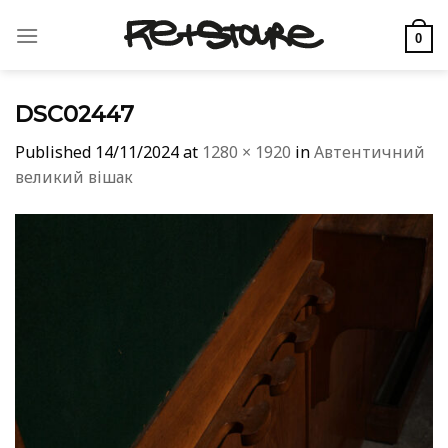
Skip
to
0
content
DSC02447
Published
14/11/2024
at
1280 × 1920
in
Автентичний
великий вішак