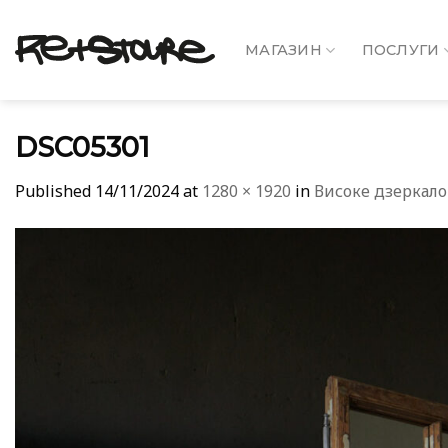
Skip
to
МАГАЗИН
ПОСЛУГИ
content
DSC05301
Published
14/11/2024
at
1280 × 1920
in
Високе дзеркало