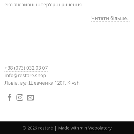
ексклюзивні інтер’єрні рішення.
Читати більше...
+38 (0
73) 032 03 07
info@restare.shop
Львів, вул.Шевченка 120Г, Kivsh
©
2026
restaré
|
Made with ♥ in
Webolatory