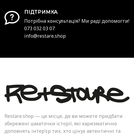
ПІДТРИМКА
Потрібна консультація? Ми раді допомогти!
073 032 03 07
info@restare.shop
Restare.shop — це місце, де ви можете придбати
збережені шматочки історії, які харизматично
доповнять інтер’єр тих, хто цінує автентичні та