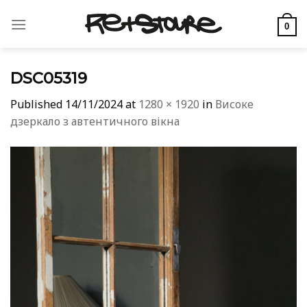
Skip
to
0
content
DSC05319
Published
14/11/2024
at
1280 × 1920
in
Високе
дзеркало з автентичного вікна